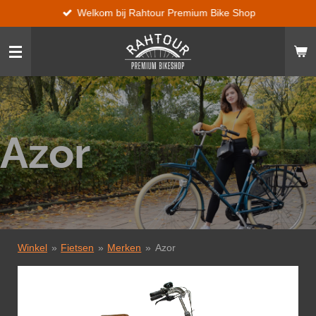
Welkom bij Rahtour Premium Bike Shop
Ga
direct
naar
de
hoofdinhoud
Azor
Winkel
»
Fietsen
»
Merken
»
Azor