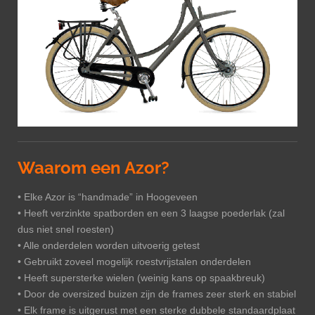
Waarom een Azor?
• Elke Azor is “handmade” in Hoogeveen
• Heeft verzinkte spatborden en een 3 laagse poederlak (zal
dus niet snel roesten)
• Alle onderdelen worden uitvoerig getest
• Gebruikt zoveel mogelijk roestvrijstalen onderdelen
• Heeft supersterke wielen (weinig kans op spaakbreuk)
• Door de oversized buizen zijn de frames zeer sterk en stabiel
• Elk frame is uitgerust met een sterke dubbele standaardplaat