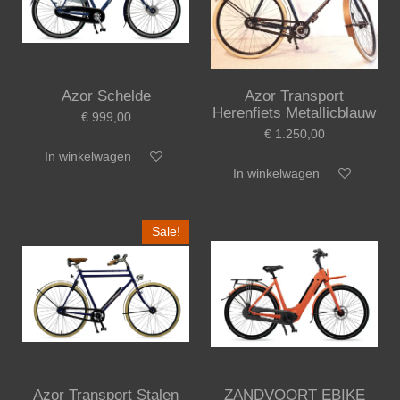
Azor Schelde
Azor Transport
Herenfiets Metallicblauw
€ 999,00
€ 1.250,00
In winkelwagen
In winkelwagen
Sale!
Azor Transport Stalen
ZANDVOORT EBIKE