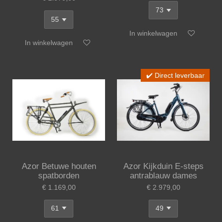
In winkelwagen
In winkelwagen
✔️ Direct leverbaar
Azor Betuwe houten
Azor Kijkduin E-steps
spatborden
antrablauw dames
€ 1.169,00
€ 2.979,00