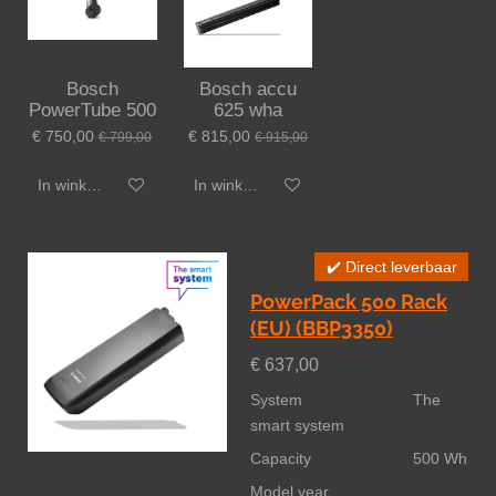
Bosch
Bosch accu
PowerTube 500
625 wha
€ 750,00
€ 815,00
€ 799,00
€ 915,00
In winkelwagen
In winkelwagen
✔️ Direct leverbaar
PowerPack 500 Rack
(EU) (BBP3350)
€ 637,00
System The
smart system
Capacity 500 Wh
Model year