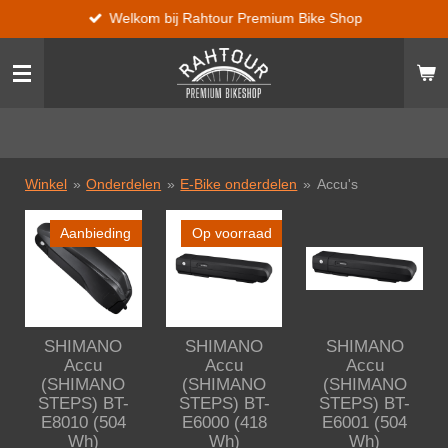
Welkom bij Rahtour Premium Bike Shop
Ga
direct
naar
de
hoofdinhoud
Winkel
»
Onderdelen
»
E-Bike onderdelen
»
Accu's
Aanbieding
Op voorraad
SHIMANO
SHIMANO
SHIMANO
Accu
Accu
Accu
(SHIMANO
(SHIMANO
(SHIMANO
STEPS) BT-
STEPS) BT-
STEPS) BT-
E8010 (504
E6000 (418
E6001 (504
Wh)
Wh)
Wh)