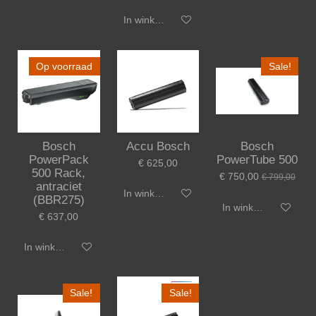
In winkelwagen
Op voorraad
Sale!
Bosch
Accu Bosch
Bosch
PowerPack
PowerTube 500
€ 625,00
500 Rack,
€ 750,00
€ 799,00
antraciet
In winkelwagen
(BBR275)
In winkelwagen
€ 637,00
In winkelwagen
Sale!
Sale!