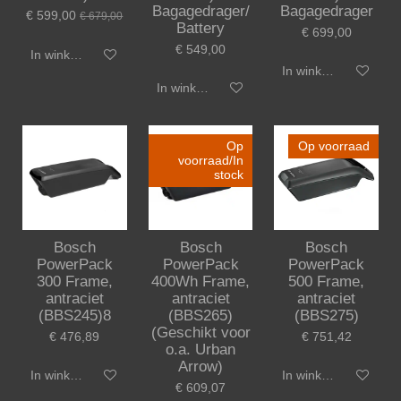
Bagagedrager/
Bagagedrager
€ 599,00
€ 679,00
Battery
€ 699,00
€ 549,00
In winkelwagen
In winkelwagen
In winkelwagen
Op
Op voorraad
voorraad/In
stock
Bosch
Bosch
Bosch
PowerPack
PowerPack
PowerPack
300 Frame,
400Wh Frame,
500 Frame,
antraciet
antraciet
antraciet
(BBS245)8
(BBS265)
(BBS275)
(Geschikt voor
€ 476,89
€ 751,42
o.a. Urban
Arrow)
In winkelwagen
In winkelwagen
€ 609,07