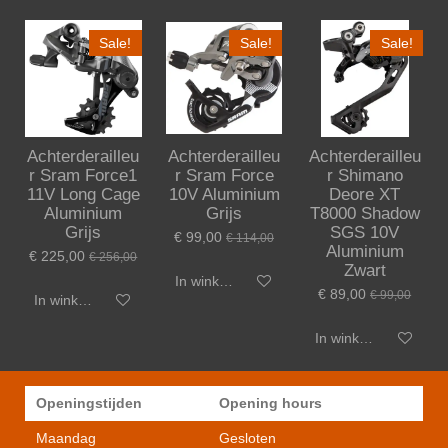
Sale!
Sale!
Sale!
Achterderailleu
Achterderailleu
Achterderailleu
r Sram Force1
r Sram Force
r Shimano
11V Long Cage
10V Aluminium
Deore XT
Aluminium
Grijs
T8000 Shadow
Grijs
SGS 10V
€ 99,00
€ 114,00
Aluminium
€ 225,00
€ 256,00
Zwart
In winkelwagen
€ 89,00
€ 99,00
In winkelwagen
In winkelwagen
Openingstijden
Opening hours
Maandag
Gesloten