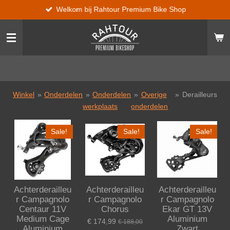
Welkom bij Rahtour Premium Bike Shop
Ga
direct
naar
de
hoofdinhoud
Winkel
»
Onderdelen
»
Onderdelen
»
Overige
»
Derailleurs
werkplaats
onderdelen
Sale!
Sale!
Sale!
Achterderailleu
Achterderailleu
Achterderailleu
r Campagnolo
r Campagnolo
r Campagnolo
Centaur 11V
Chorus
Ekar GT 13V
Medium Cage
Aluminium
€ 174,99
€ 188,00
Aluminium
Zwart