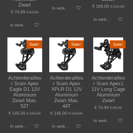
Zwart
€ 189,00
€ 212,00
In winkelwagen
€ 74,99
€ 82,00
In winkelwagen
In winkelwagen
Sale!
Sale!
Sale!
Achterderailleu
Achterderailleu
Achterderailleu
r Sram Apex
r Sram Apex
r Sram Apex1
Eagle D1 12V
XPLR D1 12V
11V Long Cage
Aluminium
Aluminium
Aluminium
Zwart Max.
Zwart Max.
Zwart
52T
44T
€ 74,99
€ 89,00
€ 145,00
€ 145,00
€ 150,00
€ 150,00
In winkelwagen
In winkelwagen
In winkelwagen