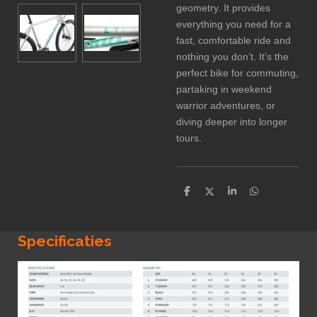
geometry. It provides
everything you need for a
fast, comfortable ride and
nothing you don’t. It’s the
perfect bike for commuting,
partaking in weekend
warrior adventures, or
diving deeper into longer
tours.
D
D
S
D
e
e
h
e
l
e
a
l
e
l
r
e
n
e
n
Specificaties