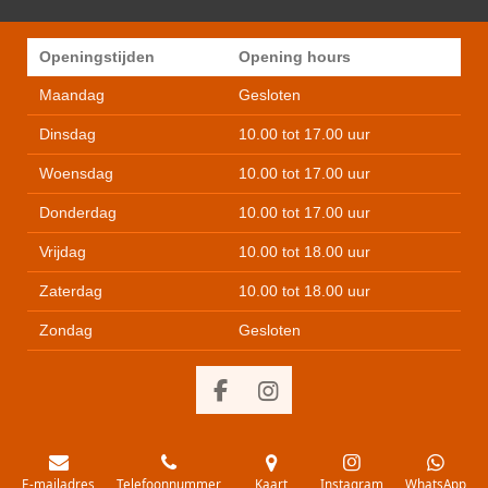
Openingstijden
Opening hours
Maandag
Gesloten
Dinsdag
10.00 tot 17.00 uur
Woensdag
10.00 tot 17.00 uur
Donderdag
10.00 tot 17.00 uur
Vrijdag
10.00 tot 18.00 uur
Zaterdag
10.00 tot 18.00 uur
Zondag
Gesloten
F
I
a
n
c
s
e
t
E-mailadres
Telefoonnummer
Kaart
Instagram
WhatsApp