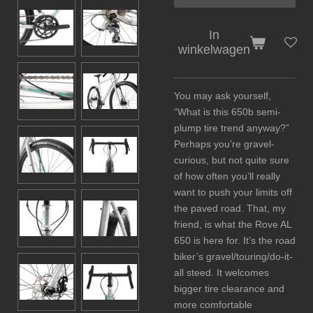
In
winkelwagen
You may ask yourself,
“What is this 650b semi-
plump tire trend anyway?”
Perhaps you’re gravel-
curious, but not quite sure
of how often you’ll really
want to push your limits off
the paved road. That, my
friend, is what the Rove AL
650 is here for. It’s the road
biker’s gravel/touring/do-it-
all steed. It welcomes
bigger tire clearance and
more comfortable