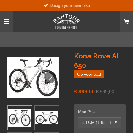
Design your own bike
Ga
direct
naar
de
hoofdinhoud
Kona Rove AL
650
Op voorraad
€ 899,00
€ 999,00
Maat/Size