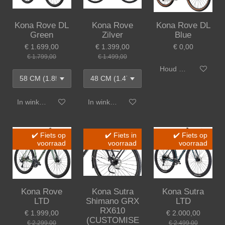
Kona Rove DL
Kona Rove
Kona Rove DL
Green
Zilver
Blue
€ 1.699,00
€ 1.399,00
€ 0,00
€ 1.799,00
€ 1.499,00
Houd mij op de hoo
In winkelwagen
In winkelwagen
✔️ Fiets op
✔️ Fiets in
✔️ Fiets op
voorraad
voorraad
voorraad
Kona Rove
Kona Sutra
Kona Sutra
LTD
Shimano GRX
LTD
RX610
€ 1.999,00
€ 2.000,00
(CUSTOMISE
€ 2.299,00
€ 2.499,00