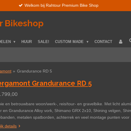
r Bikeshop
DELEN
HUUR
SALE!
CUSTOM MADE
CONTACT
amont
»
Grandurance RD 5
ergamont Grandurance RD 5
1.799,00
ie en betrouwbare woon/werk-, reis/tour- en gravelbike.
Met licht alu
ur en Grandurance Alloy vork, Shimano GRX 2x10, Shining velgen, S
banden,
metalen spatborden, achterrek en veel montage punten voor 
jk details