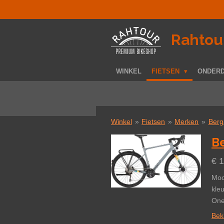
Ga
direct
naar
­Rahtou
de
hoofdinhoud
WINKEL
FIETSEN
ONDER
Winkel
»
Fietsen
»
Merken
»
Berg
B
€ 
Moo
kle
One
Beki