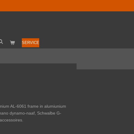
Design your own bike
SERVICE
minium
AL-6061
frame in alumiunium
himano dynamo-naaf,
Schwalbe G-
accessoires.