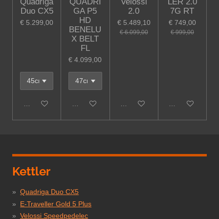
Quadriga
QUADRI
Velossi
LER 2.0
Duo CX5
GA P5
2.0
7G RT
HD
€ 5.299,00
€ 5.489,10
€ 749,00
BENELU
€ 6.099,00
€ 999,00
X BELT
FL
€ 4.099,00
In winkelwagen
Houd mij op de hoogte
In winkelwagen
In winkelwagen
Kettler
Quadriga Duo CX5
E-Traveller Gold 5 Plus
Velossi Speedpedelec