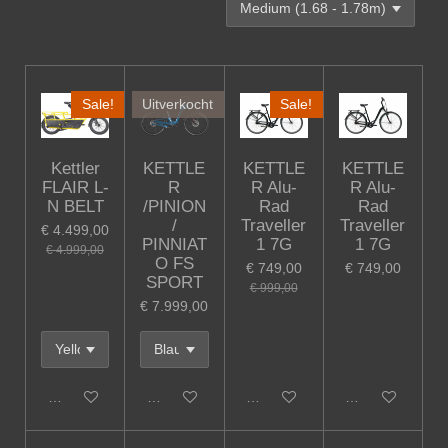
Sale!
Uitverkocht
Sale!
Kettler
KETTLE
KETTLE
KETTLE
FLAIR L-
R
R Alu-
R Alu-
N BELT
/PINION
Rad
Rad
/
Traveller
Traveller
€ 4.499,00
PINNIAT
1 7G
1 7G
€ 4.999,00
O FS
€ 749,00
€ 749,00
SPORT
€ 999,00
€ 7.999,00
In winkelwagen
Houd mij op de hoogte
In winkelwagen
In winkelwagen