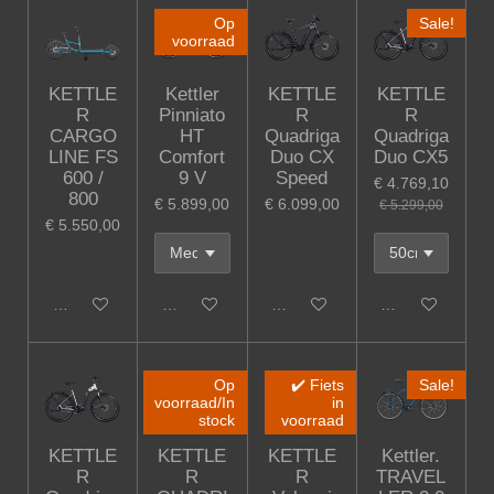
Op
Sale!
voorraad
KETTLE
Kettler
KETTLE
KETTLE
R
Pinniato
R
R
CARGO
HT
Quadriga
Quadriga
LINE FS
Comfort
Duo CX
Duo CX5
600 /
9 V
Speed
€ 4.769,10
800
€ 5.899,00
€ 6.099,00
€ 5.299,00
€ 5.550,00
In winkelwagen
In winkelwagen
In winkelwagen
In winkelwagen
Op
✔️ Fiets
Sale!
voorraad/In
in
stock
voorraad
KETTLE
KETTLE
KETTLE
Kettler.
R
R
R
TRAVEL