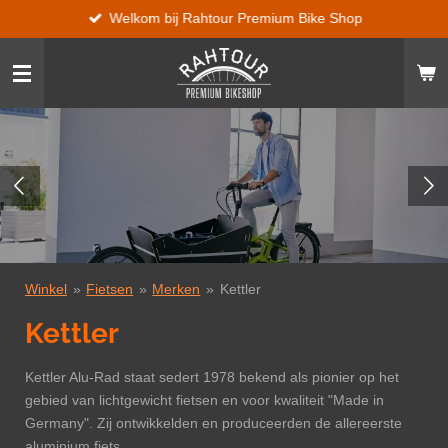
Welkom bij Rahtour Premium Bike Shop
Ga
direct
naar
de
hoofdinhoud
Winkel
»
Fietsen
»
Merken
»
Kettler
Kettler
Kettler Alu-Rad staat sedert 1978 bekend als pionier op het
gebied van lichtgewicht fietsen en voor kwaliteit "Made in
Germany". Zij ontwikkelden en produceerden de allereerste
aluminium fiets.