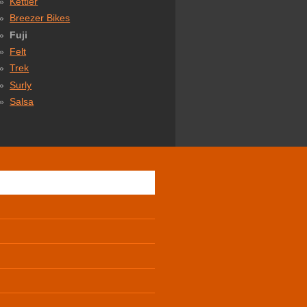
Kettler
Breezer Bikes
Fuji
Felt
Trek
Surly
Salsa