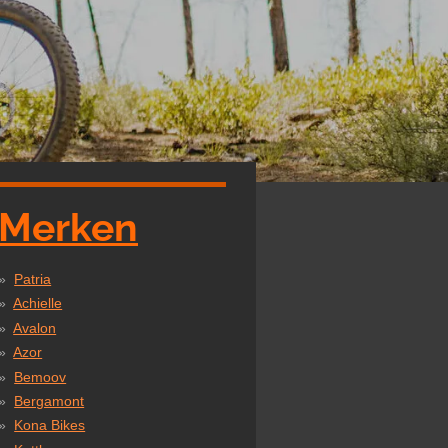
Merken
Patria
Achielle
Avalon
Azor
Bemoov
Bergamont
Kona Bikes