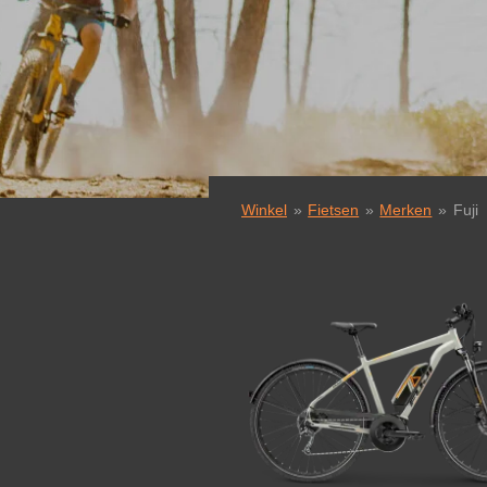
Winkel
»
Fietsen
»
Merken
»
Fuji