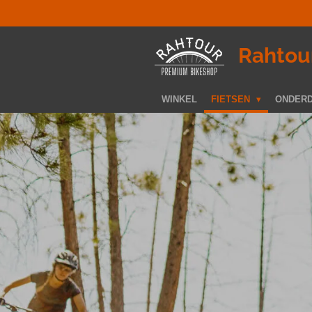
Ga
direct
naar
­Rahtou
de
hoofdinhoud
WINKEL
FIETSEN
ONDER