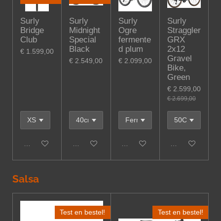
Surly
Surly
Surly
Surly
Bridge
Midnight
Ogre
Straggler
Club
Special
fermente
GRX
Black
d plum
2x12
€ 1.599,00
Gravel
€ 2.549,00
€ 2.099,00
Bike,
Green
€ 2.599,00
€ 2.699,00
In winkelwagen
In winkelwagen
Houd mij op de hoogte
In winkelwagen
Salsa
Test en bestel!
Test en bestel!