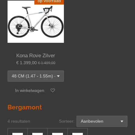
op voorraad
Kona Rove Zilver
€ 1.399,00
€ 1.499,00
In winkelwagen
Bergamont
4 resultaten
Sorteer: