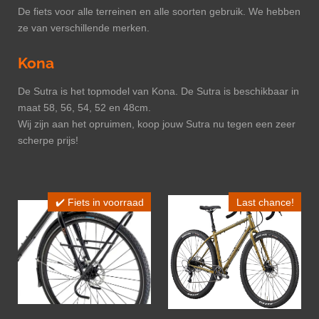
De fiets voor alle terreinen en alle soorten gebruik. We hebben
ze van verschillende merken.
Kona
De Sutra is het topmodel van Kona. De Sutra is beschikbaar in
maat 58, 56, 54, 52 en 48cm.
Wij zijn aan het opruimen, koop jouw Sutra nu tegen een zeer
scherpe prijs!
✔️ Fiets in voorraad
Last chance!