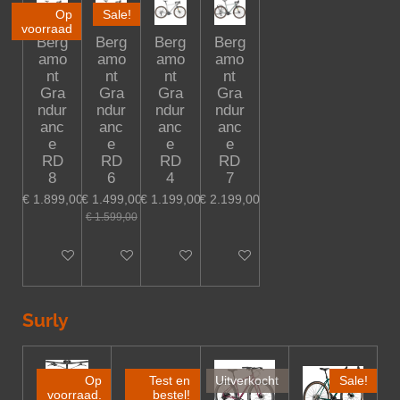
Op
Sale!
voorraad
Berg
Berg
Berg
Berg
amo
amo
amo
amo
nt
nt
nt
nt
Gra
Gra
Gra
Gra
ndur
ndur
ndur
ndur
anc
anc
anc
anc
e
e
e
e
RD
RD
RD
RD
8
6
4
7
€ 1.899,00
€ 1.499,00
€ 1.199,00
€ 2.199,00
€ 1.599,00
In winkelwagen
In winkelwagen
In winkelwagen
In winkelwagen
Surly
Op
Test en
Uitverkocht
Sale!
voorraad.
bestel!