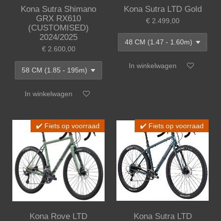
Kona Sutra Shimano
Kona Sutra LTD Gold
GRX RX610
€ 2.499,00
(CUSTOMISED)
2024/2025
€ 2.600,00
In winkelwagen
In winkelwagen
✔️ Fiets op voorraad
✔️ Fiets op voorraad
Kona Rove LTD
Kona Sutra LTD