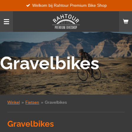
Welkom bij Rahtour Premium Bike Shop
Ga
direct
naar
de
hoofdinhoud
Gravelbikes
Winkel
»
Fietsen
»
Gravelbikes
Gravelbikes