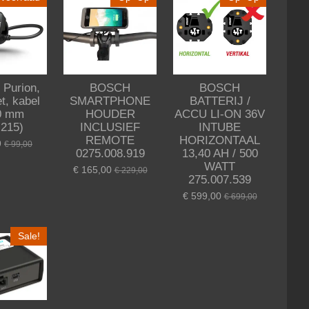
 Purion,
BOSCH
BOSCH
et, kabel
SMARTPHONE
BATTERIJ /
0 mm
HOUDER
ACCU LI-ON 36V
I215)
INCLUSIEF
INTUBE
REMOTE
HORIZONTAAL
9
€ 99,00
0275.008.919
13,40 AH / 500
WATT
€ 165,00
€ 229,00
275.007.539
€ 599,00
€ 699,00
Sale!