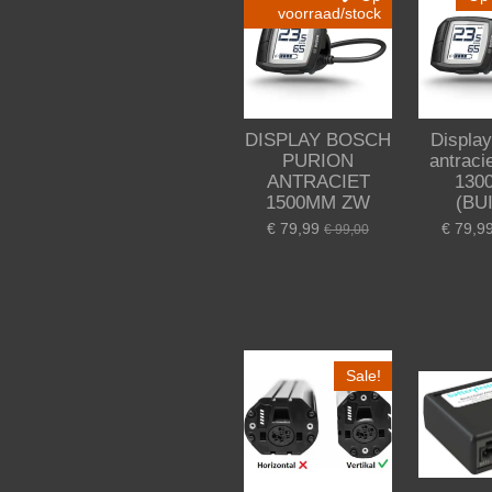
voorraad/stock
DISPLAY BOSCH
Display
PURION
antraci
ANTRACIET
130
1500MM ZW
(BU
€ 79,99
€ 79,9
€ 99,00
Sale!