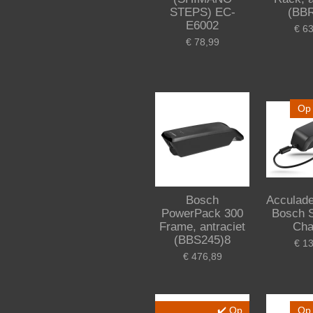
STEPS) EC-
(BB
E6002
€ 6
€ 78,99
Op 
Bosch
Acculade
PowerPack 300
Bosch 
Frame, antraciet
Cha
(BBS245)8
€ 1
€ 476,89
✔️ Op
Op 