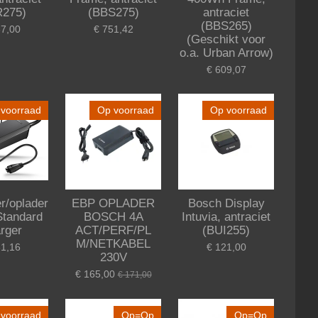
R275)
(BBS275)
antraciet
(BBS265)
37,00
€ 751,42
(Geschikt voor
o.a. Urban Arrow)
€ 609,07
voorraad
Op voorraad
Op voorraad
r/oplader
EBP OPLADER
Bosch Display
Standard
BOSCH 4A
Intuvia, antraciet
rger
ACT/PERF/PL
(BUI255)
M/NETKABEL
31,16
€ 121,00
230V
€ 165,00
€ 171,00
voorraad
Op=Op
Op=Op