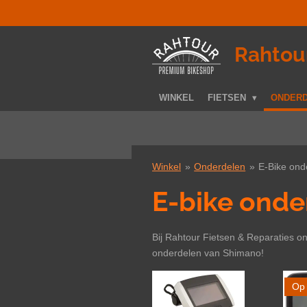
Ga
direct
naar
­Rahtou
de
hoofdinhoud
WINKEL
FIETSEN
ONDER
Winkel
»
Onderdelen
»
E-Bike ond
E-bike onde
Bij Rahtour Fietsen & Reparaties on
onderdelen van Shimano!
Op 