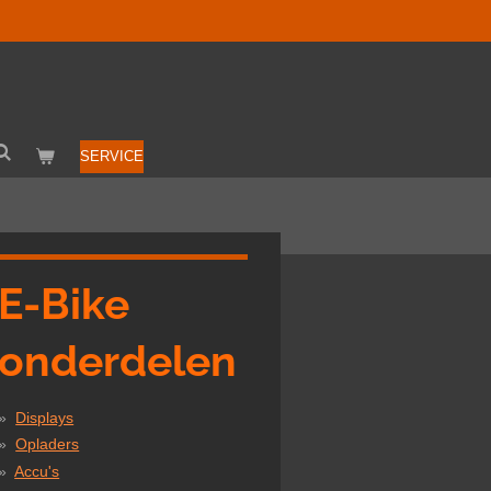
SERVICE
E-Bike
onderdelen
Displays
Opladers
Accu's