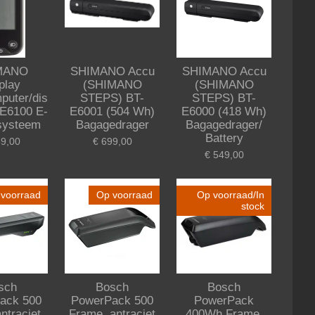
MANO
SHIMANO Accu
SHIMANO Accu
play
(SHIMANO
(SHIMANO
puter/dis
STEPS) BT-
STEPS) BT-
-E6100 E-
E6001 (504 Wh)
E6000 (418 Wh)
systeem
Bagagedrager
Bagagedrager/
Battery
59,00
€ 699,00
€ 549,00
voorraad
Op voorraad
Op voorraad/In
stock
sch
Bosch
Bosch
ack 500
PowerPack 500
PowerPack
ntraciet
Frame, antraciet
400Wh Frame,