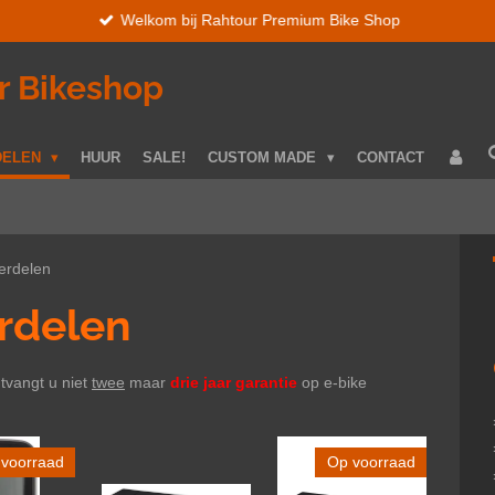
Welkom bij Rahtour Premium Bike Shop
r Bikeshop
DELEN
HUUR
SALE!
CUSTOM MADE
CONTACT
erdelen
rdelen
tvangt u niet
twee
maar
drie jaar garantie
op e-bike
voorraad
Op voorraad