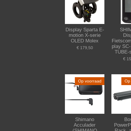
Display Sparta E-
SHI
motion X-serie
Dis
OLED Molex
Fietscom
play SC
€ 179,50
TUBE-
€ 1
Op voorraad
Op 
Shimano
Bo
Acculader
PowerP
(SHIMANO
Rack, a