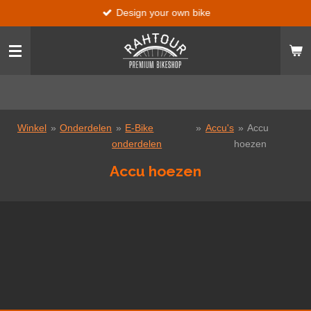
Design your own bike
Ga
direct
naar
de
hoofdinhoud
Winkel
»
Onderdelen
»
E-Bike
»
Accu's
»
Accu
onderdelen
hoezen
Accu hoezen