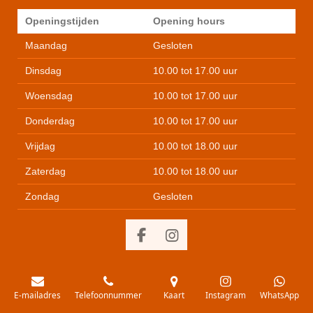
Openingstijden
Opening hours
Maandag
Gesloten
Dinsdag
10.00 tot 17.00 uur
Woensdag
10.00 tot 17.00 uur
Donderdag
10.00 tot 17.00 uur
Vrijdag
10.00 tot 18.00 uur
Zaterdag
10.00 tot 18.00 uur
Zondag
Gesloten
F
I
a
n
c
s
e
t
E-mailadres
Telefoonnummer
Kaart
Instagram
WhatsApp
b
a