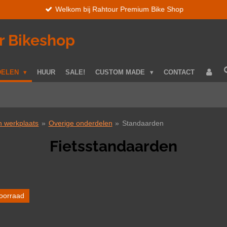
Welkom bij Rahtour Premium Bike Shop
r Bikeshop
DELEN
HUUR
SALE!
CUSTOM MADE
CONTACT
 werkplaats
»
Overige onderdelen
»
Standaarden
Fietsstandaarden
oorraad