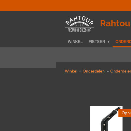
Ga
direct
naar
­Rahtou
de
hoofdinhoud
WINKEL
FIETSEN
ONDER
Winkel
»
Onderdelen
»
Onderdelen
Op v