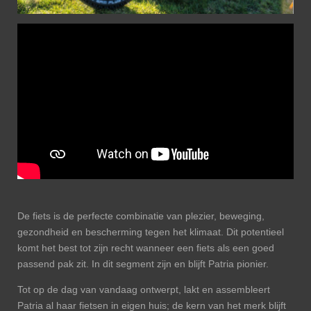
De fiets is de perfecte combinatie van plezier, beweging,
gezondheid en bescherming tegen het klimaat. Dit potentieel
komt het best tot zijn recht wanneer een fiets als een goed
passend pak zit. In dit segment zijn en blijft Patria pionier.
Tot op de dag van vandaag ontwerpt, lakt en assembleert
Patria al haar fietsen in eigen huis; de kern van het merk blijft