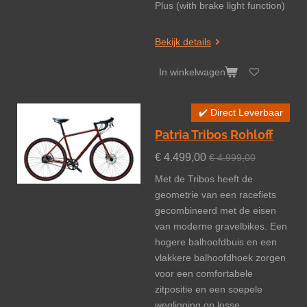
Plus (with brake light function)
Bekijk details
In winkelwagen
✔️ Direct Leverbaar
Patria Tribos Rohloff
€ 4.499,00
€ 4.999,00
Met de Tribos heeft de
geometrie van een racefiets
gecombineerd met de eisen
van moderne gravelbikes. Een
hogere balhoofdbuis en een
vlakkere balhoofdhoek zorgen
voor een comfortabele
zitpositie en een soepele
wegligging op losse