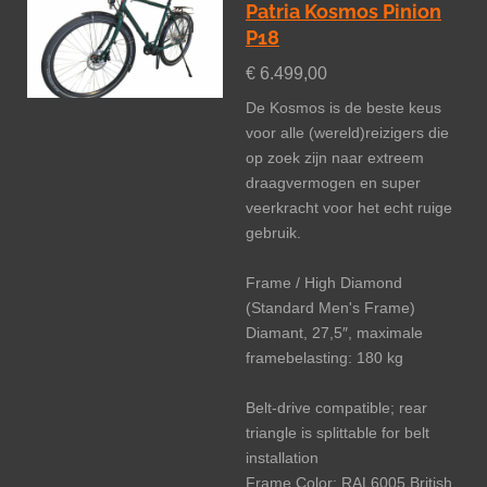
Patria Kosmos Pinion
P18
€ 6.499,00
De Kosmos is de beste keus
voor alle (wereld)reizigers die
op zoek zijn naar extreem
draagvermogen en super
veerkracht voor het echt ruige
gebruik.
Frame / High Diamond
(Standard Men's Frame)
Diamant, 27,5″, maximale
framebelasting: 180 kg
Belt-drive compatible; rear
triangle is splittable for belt
installation
Frame Color: RAL6005 British