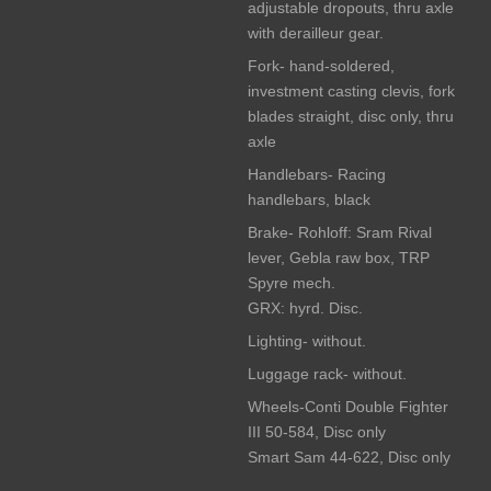
adjustable dropouts, thru axle
with derailleur gear.
Fork- hand-soldered,
investment casting clevis, fork
blades straight, disc only, thru
axle
Handlebars- Racing
handlebars, black
Brake- Rohloff: Sram Rival
lever, Gebla raw box, TRP
Spyre mech.
GRX: hyrd. Disc.
Lighting- without.
Luggage rack- without.
Wheels-Conti Double Fighter
III 50-584, Disc only
Smart Sam 44-622, Disc only