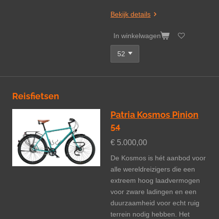
Bekijk details
In winkelwagen
Reisfietsen
Patria Kosmos Pinion
54
€ 5.000,00
De Kosmos is hét aanbod voor
alle wereldreizigers die een
extreem hoog laadvermogen
voor zware ladingen en een
duurzaamheid voor echt ruig
terrein nodig hebben. Het