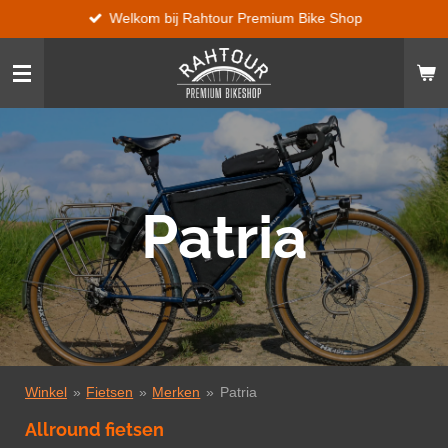
Welkom bij Rahtour Premium Bike Shop
Ga
direct
naar
de
hoofdinhoud
Patria
Winkel
»
Fietsen
»
Merken
»
Patria
Allround fietsen