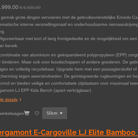
5.999,00
€ 6.500,00
 gemak grote dingen vervoeren met de gebruiksvriendelijke Enviolo Ca
omatische interne versnellingsnaaf en onderhoudsarme riemaandrijving
ng.
figureerbaar met kort of lang frontgedeelte en de mogelijkheid om een
er bereik.
combinatie van aluminium en geëxpandeerd polypropyleen (EPP) zorgt
r kinderen. Maar ook voor boodschappen of andere goederen. De gebru
nigen en volledig recyclebaar. Upgrade hem met een passagiersluifel o
cherming tegen weersinvloeden. De geïntegreerde rugleuningen en ho
ormd en bieden veilige en comfortabele zitplaatsen voor maximaal twe
gamont LJ EPP Kids Bench (apart verkrijgbaar).
jk details
 winkelwagen
rgamont E-Cargoville LJ Elite Bamboo