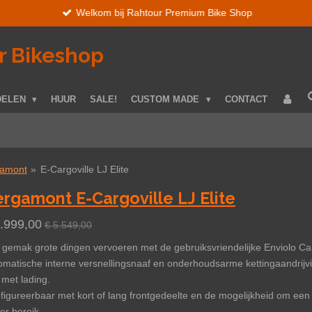
Welkom bij Rahtour Premium Bike Shop
r Bikeshop
DELEN
HUUR
SALE!
CUSTOM MADE
CONTACT
amont
»
E-Cargoville LJ Elite
rgamont E-Cargoville LJ Elite
4.999,00
€ 5.549,00
 gemak grote dingen vervoeren met de gebruiksvriendelijke Enviolo Ca
omatische interne versnellingsnaaf en onderhoudsarme kettingaandrijvi
 met lading.
figureerbaar met kort of lang frontgedeelte en de mogelijkheid om een
er bereik.