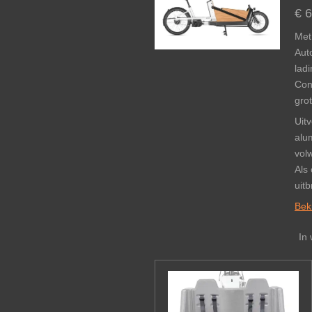
€ 
Met
Aut
ladi
Con
grot
Uit
alu
vol
Als
uitb
Beki
In