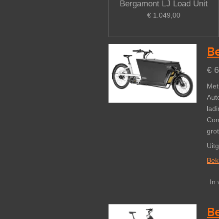
Bergamont LJ Load Unit
€ 1.049,00
Be
€ 
Met
Aut
ladi
Con
grot
Uit
Beki
In
Be