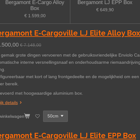
Bergamont E-Cargo Alloy
Bergamont LJ EPP Box
Box
€ 649,90
€ 1.599,00
rgamont E-Cargoville LJ Elite Alloy Box
6.500,00
€ 7.148,00
 gemak grote dingen vervoeren met de gebruiksvriendelijke Enviolo Ca
omatische interne versnellingsnaaf en onderhoudsarme riemaandrijving
ng.
figureerbaar met kort of lang frontgedeelte en de mogelijkheid om een
er bereik.
gevoerd met hoogwaardige aluminium box.
jk details
 winkelwagen
rgamont E-Cargoville LJ Elite EPP Box