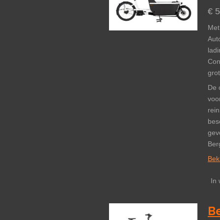
€ 
Met
Aut
ladi
Con
grot
De 
voo
rei
bes
gev
Ber
Beki
In
Be