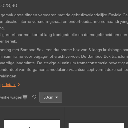
6.028,90
 gemak grote dingen vervoeren met de gebruiksvriendelijke Enviolo Ca
omatische interne versnellingsnaaf en onderhoudsarme riemaandrijving
ng.
figureerbaar met kort of lang frontgedeelte en de mogelijkheid om een
er bereik.
voering met Bamboo Box: een duurzame box van 3-laags kruislaags b
minium frame voor bagage- of vrachtvervoer. De Bamboo Box transform
waardige laadruimte. De stevige aluminium frameconstructie bevestigt al
 onderdeel van Bergamonts modulaire vrachtconcept vormt deze set te
reidingen.
jk details
 winkelwagen