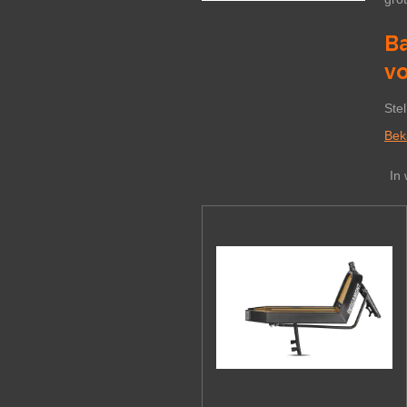
Ba
v
Stel
Beki
In