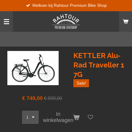
Welkom bij Rahtour Premium Bike Shop
Ga
direct
naar
de
hoofdinhoud
KETTLER Alu-
Rad Traveller 1
7G
Sale!
€ 749,00
€ 999,00
In
winkelwagen