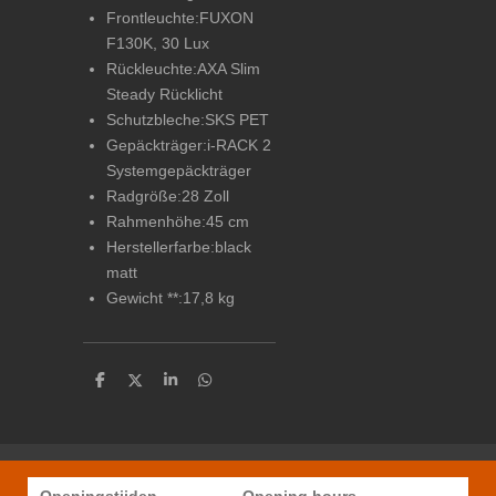
Frontleuchte:
FUXON
F130K, 30 Lux
Rückleuchte:
AXA Slim
Steady Rücklicht
Schutzbleche:
SKS PET
Gepäckträger:
i-RACK 2
Systemgepäckträger
Radgröße:
28 Zoll
Rahmenhöhe:
45 cm
Herstellerfarbe:
black
matt
Gewicht **:
17,8 kg
D
D
S
D
e
e
h
e
l
e
a
l
e
l
r
e
n
e
n
Openingstijden
Opening hours