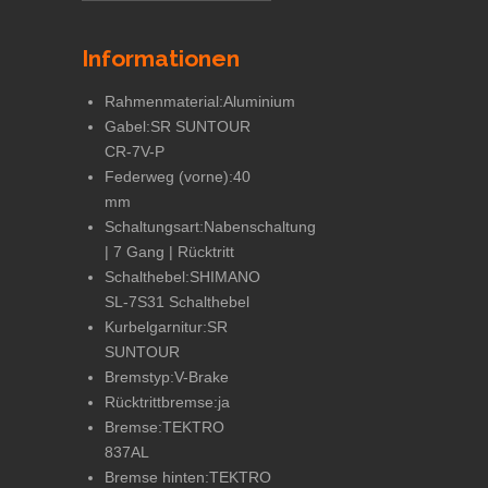
Informationen
Rahmenmaterial:
Aluminium
Gabel:
SR SUNTOUR
CR-7V-P
Federweg (vorne):
40
mm
Schaltungsart:
Nabenschaltung
| 7 Gang | Rücktritt
Schalthebel:
SHIMANO
SL-7S31 Schalthebel
Kurbelgarnitur:
SR
SUNTOUR
Bremstyp:
V-Brake
Rücktrittbremse:
ja
Bremse:
TEKTRO
837AL
Bremse hinten:
TEKTRO