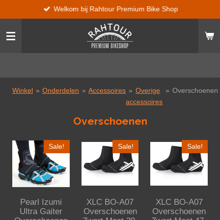
Welkom bij Rahtour Premium Bike Shop
Ga
direct
naar
de
hoofdinhoud
Winkel
»
Onderdelen
»
Accessoires
»
Overige
»
Overschoenen
accessoires
Overschoenen
Sale!
Sale!
Sale!
Pearl Izumi
XLC BO-A07
XLC BO-A07
Ultra Gaiter
Overschoenen
Overschoenen