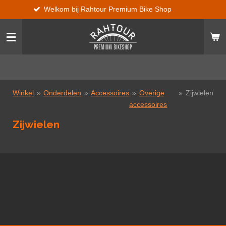
Welkom bij Rahtour Premium Bike Shop
Ga
direct
naar
de
hoofdinhoud
Winkel
»
Onderdelen
»
Accessoires
»
Overige
»
Zijwielen
accessoires
Zijwielen