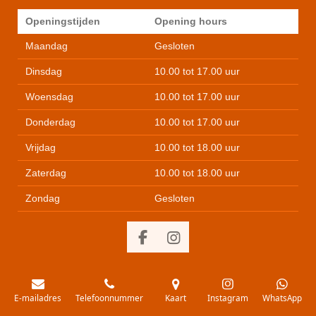
Openingstijden
Opening hours
Maandag
Gesloten
Dinsdag
10.00 tot 17.00 uur
Woensdag
10.00 tot 17.00 uur
Donderdag
10.00 tot 17.00 uur
Vrijdag
10.00 tot 18.00 uur
Zaterdag
10.00 tot 18.00 uur
Zondag
Gesloten
F
I
a
n
c
s
e
t
E-mailadres
Telefoonnummer
Kaart
Instagram
WhatsApp
b
a