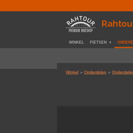
Ga
direct
naar
­Rahtou
de
hoofdinhoud
WINKEL
FIETSEN
ONDER
Winkel
»
Onderdelen
»
Onderdelen