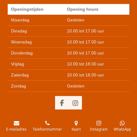
Openingstijden
Opening hours
Maandag
Gesloten
Dinsdag
10.00 tot 17.00 uur
Woensdag
10.00 tot 17.00 uur
Donderdag
10.00 tot 17.00 uur
Vrijdag
10.00 tot 18.00 uur
Zaterdag
10.00 tot 18.00 uur
Zondag
Gesloten
F
I
a
n
c
s
e
t
E-mailadres
Telefoonnummer
Kaart
Instagram
WhatsApp
b
a