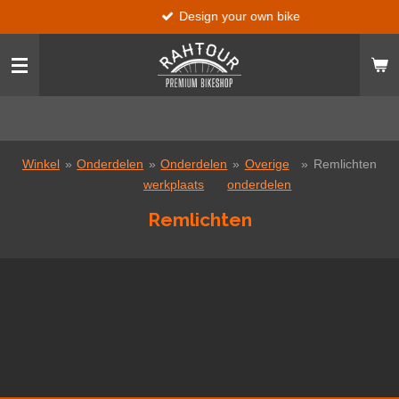
Design your own bike
Ga
direct
naar
de
hoofdinhoud
Winkel
»
Onderdelen
»
Onderdelen
»
Overige
»
Remlichten
werkplaats
onderdelen
Remlichten