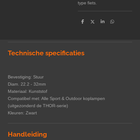
type fiets.
D
D
S
D
e
e
h
e
l
e
a
l
e
l
r
e
n
e
n
Technische specificaties
Bevestiging: Stuur
Diam. 22.2 - 32mm
Materiaal: Kunststof
Compatibel met: Alle Sport & Outdoor koplampen
(uitgezonderd de THOR-serie)
Kleuren: Zwart
Handleiding