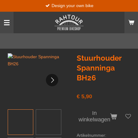
Design your own bike
Ga
direct
naar
de
hoofdinhoud
Stuurhouder
Spanninga
BH26
€ 5,90
In
winkelwagen
Artikelnummer: