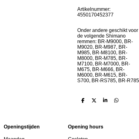
Artikelnummer:
4550170452377
Onder andere geschikt voor
de volgende Shimano
remmen: BR-M9000, BR-
M9020, BR-M987, BR-
M985, BR-M8100, BR-
M8000, BR-M785, BR-
M7100, BR-M7000, BR-
M675, BR-M666, BR-
M6000, BR-M615, BR-
S700, BR-RS785, BR-R785
D
D
S
D
e
e
h
e
l
e
a
l
e
l
r
e
n
e
n
Openingstijden
Opening hours