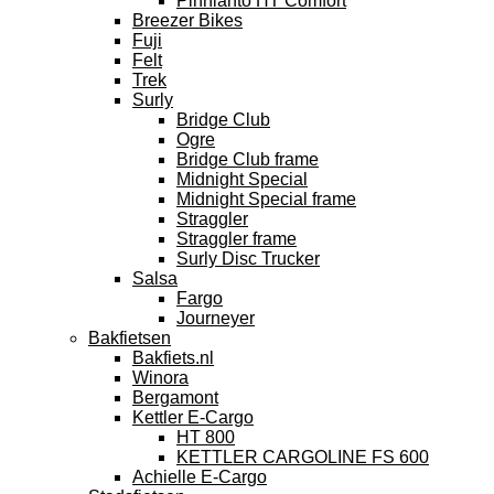
Pinnianto HT Comfort
Breezer Bikes
Fuji
Felt
Trek
Surly
Bridge Club
Ogre
Bridge Club frame
Midnight Special
Midnight Special frame
Straggler
Straggler frame
Surly Disc Trucker
Salsa
Fargo
Journeyer
Bakfietsen
Bakfiets.nl
Winora
Bergamont
Kettler E-Cargo
HT 800
KETTLER CARGOLINE FS 600
Achielle E-Cargo