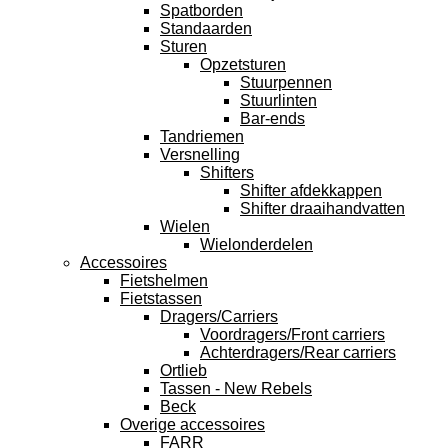
Spatborden
Standaarden
Sturen
Opzetsturen
Stuurpennen
Stuurlinten
Bar-ends
Tandriemen
Versnelling
Shifters
Shifter afdekkappen
Shifter draaihandvatten
Wielen
Wielonderdelen
Accessoires
Fietshelmen
Fietstassen
Dragers/Carriers
Voordragers/Front carriers
Achterdragers/Rear carriers
Ortlieb
Tassen - New Rebels
Beck
Overige accessoires
FARR