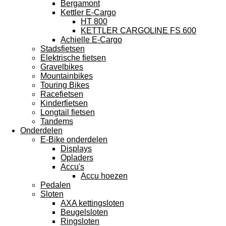
Bergamont
Kettler E-Cargo
HT 800
KETTLER CARGOLINE FS 600
Achielle E-Cargo
Stadsfietsen
Elektrische fietsen
Gravelbikes
Mountainbikes
Touring Bikes
Racefietsen
Kinderfietsen
Longtail fietsen
Tandems
Onderdelen
E-Bike onderdelen
Displays
Opladers
Accu's
Accu hoezen
Pedalen
Sloten
AXA kettingsloten
Beugelsloten
Ringsloten