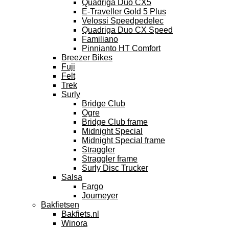
Quadriga Duo CX5
E-Traveller Gold 5 Plus
Velossi Speedpedelec
Quadriga Duo CX Speed
Familiano
Pinnianto HT Comfort
Breezer Bikes
Fuji
Felt
Trek
Surly
Bridge Club
Ogre
Bridge Club frame
Midnight Special
Midnight Special frame
Straggler
Straggler frame
Surly Disc Trucker
Salsa
Fargo
Journeyer
Bakfietsen
Bakfiets.nl
Winora