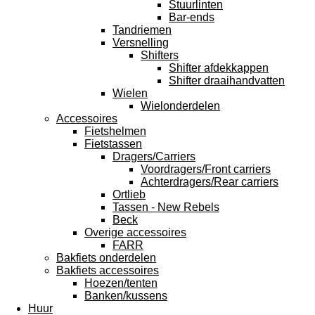
Stuurlinten
Bar-ends
Tandriemen
Versnelling
Shifters
Shifter afdekkappen
Shifter draaihandvatten
Wielen
Wielonderdelen
Accessoires
Fietshelmen
Fietstassen
Dragers/Carriers
Voordragers/Front carriers
Achterdragers/Rear carriers
Ortlieb
Tassen - New Rebels
Beck
Overige accessoires
FARR
Bakfiets onderdelen
Bakfiets accessoires
Hoezen/tenten
Banken/kussens
Huur