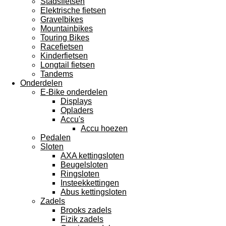
Stadsfietsen
Elektrische fietsen
Gravelbikes
Mountainbikes
Touring Bikes
Racefietsen
Kinderfietsen
Longtail fietsen
Tandems
Onderdelen
E-Bike onderdelen
Displays
Opladers
Accu's
Accu hoezen
Pedalen
Sloten
AXA kettingsloten
Beugelsloten
Ringsloten
Insteekkettingen
Abus kettingsloten
Zadels
Brooks zadels
Fizik zadels