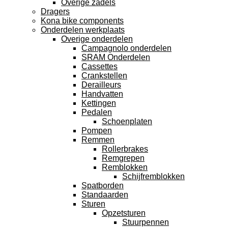
Overige zadels
Dragers
Kona bike components
Onderdelen werkplaats
Overige onderdelen
Campagnolo onderdelen
SRAM Onderdelen
Cassettes
Crankstellen
Derailleurs
Handvatten
Kettingen
Pedalen
Schoenplaten
Pompen
Remmen
Rollerbrakes
Remgrepen
Remblokken
Schijfremblokken
Spatborden
Standaarden
Sturen
Opzetsturen
Stuurpennen