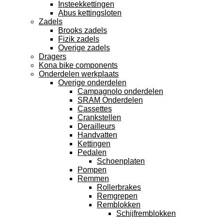
Insteekkettingen
Abus kettingsloten
Zadels
Brooks zadels
Fizik zadels
Overige zadels
Dragers
Kona bike components
Onderdelen werkplaats
Overige onderdelen
Campagnolo onderdelen
SRAM Onderdelen
Cassettes
Crankstellen
Derailleurs
Handvatten
Kettingen
Pedalen
Schoenplaten
Pompen
Remmen
Rollerbrakes
Remgrepen
Remblokken
Schijfremblokken