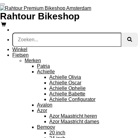
Ga
direct
­Rahtour Bikeshop
naar
de
hoofdinhoud
Winkel
Fietsen
Merken
Patria
Achielle
Achielle Olivia
Achielle Oscar
Achielle Ophelie
Achielle Babette
Achielle Configurator
Avalon
Azor
Azor Maastricht heren
Azor Maastricht dames
Bemoov
20 inch