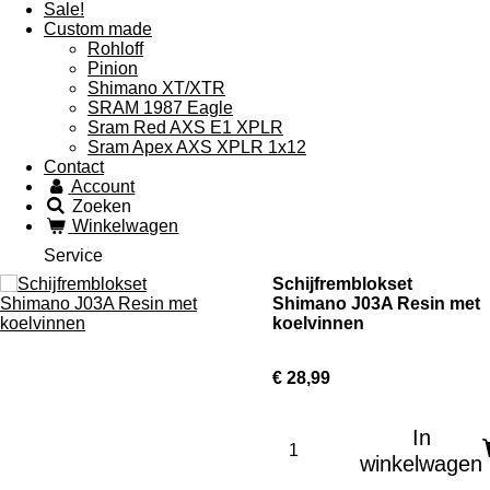
Sale!
Custom made
Rohloff
Pinion
Shimano XT/XTR
SRAM 1987 Eagle
Sram Red AXS E1 XPLR
Sram Apex AXS XPLR 1x12
Contact
Account
Zoeken
Winkelwagen
Service
Schijfremblokset
Shimano J03A Resin met
koelvinnen
€ 28,99
In
winkelwagen