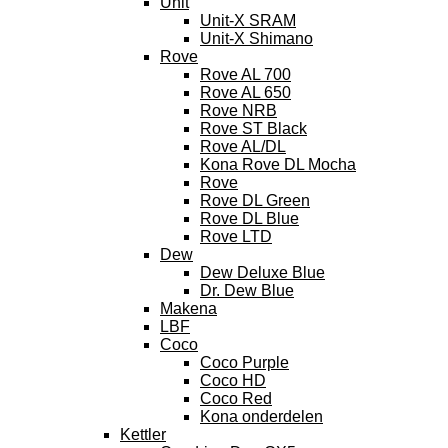
Unit
Unit-X SRAM
Unit-X Shimano
Rove
Rove AL 700
Rove AL 650
Rove NRB
Rove ST Black
Rove AL/DL
Kona Rove DL Mocha
Rove
Rove DL Green
Rove DL Blue
Rove LTD
Dew
Dew Deluxe Blue
Dr. Dew Blue
Makena
LBF
Coco
Coco Purple
Coco HD
Coco Red
Kona onderdelen
Kettler