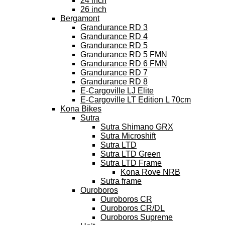
24 inch
26 inch
Bergamont
Grandurance RD 3
Grandurance RD 4
Grandurance RD 5
Grandurance RD 5 FMN
Grandurance RD 6 FMN
Grandurance RD 7
Grandurance RD 8
E-Cargoville LJ Elite
E-Cargoville LT Edition L 70cm
Kona Bikes
Sutra
Sutra Shimano GRX
Sutra Microshift
Sutra LTD
Sutra LTD Green
Sutra LTD Frame
Kona Rove NRB
Sutra frame
Ouroboros
Ouroboros CR
Ouroboros CR/DL
Ouroboros Supreme