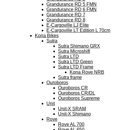
Grandurance RD 5 FMN
Grandurance RD 6 FMN
Grandurance RD 7
Grandurance RD 8
E-Cargoville LJ Elite
E-Cargoville LT Edition L 70cm
Kona Bikes
Sutra
Sutra Shimano GRX
Sutra Microshift
Sutra LTD
Sutra LTD Green
Sutra LTD Frame
Kona Rove NRB
Sutra frame
Ouroboros
Ouroboros CR
Ouroboros CR/DL
Ouroboros Supreme
Unit
Unit-X SRAM
Unit-X Shimano
Rove
Rove AL 700
Rove AL 650