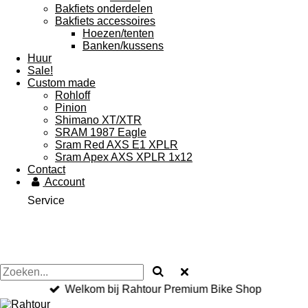
Bakfiets onderdelen
Bakfiets accessoires
Hoezen/tenten
Banken/kussens
Huur
Sale!
Custom made
Rohloff
Pinion
Shimano XT/XTR
SRAM 1987 Eagle
Sram Red AXS E1 XPLR
Sram Apex AXS XPLR 1x12
Contact
Account
Service
Welkom bij Rahtour Premium Bike Shop