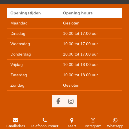
n
e
n
Openingstijden
Opening hours
Maandag
Gesloten
Dinsdag
10.00 tot 17.00 uur
Woensdag
10.00 tot 17.00 uur
Donderdag
10.00 tot 17.00 uur
Vrijdag
10.00 tot 18.00 uur
Zaterdag
10.00 tot 18.00 uur
Zondag
Gesloten
F
I
a
n
c
s
e
t
E-mailadres
Telefoonnummer
Kaart
Instagram
WhatsApp
b
a