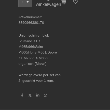
winkelwagen
Artikelnummer:
8590966380176
Union schijfremblok
Shimano XTR
M965/966/Saint
M800/Hone M601/Deore
XT M765/LX M858
organisch (Marwi)
Wordt geleverd per set van
2, geschikt voor 1 rem.
D
D
S
D
e
e
h
e
l
e
a
l
e
l
r
e