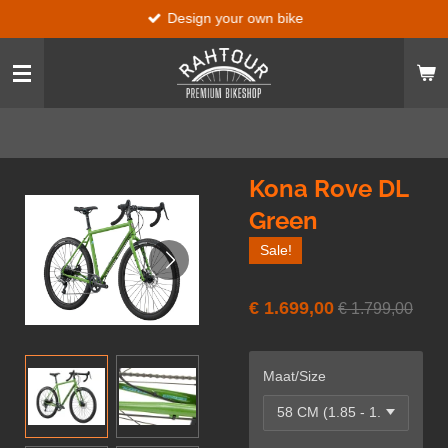
Design your own bike
Ga
direct
naar
de
hoofdinhoud
Kona Rove DL
Green
Sale!
€ 1.699,00
€ 1.799,00
Maat/Size