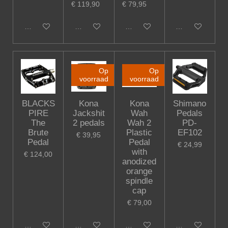
€ 119,90
€ 79,95
In winkelwagen
In winkelwagen
In winkelwagen
In winkelwagen
Op
Op
voorraad
voorraad
BLACKS
Kona
Kona
Shimano
PIRE
Jackshit
Wah
Pedals
The
2 pedals
Wah 2
PD-
Brute
Plastic
EF102
€ 39,95
Pedal
Pedal
€ 24,99
with
€ 124,00
anodized
orange
spindle
cap
€ 79,00
In winkelwagen
In winkelwagen
In winkelwagen
In winkelwagen