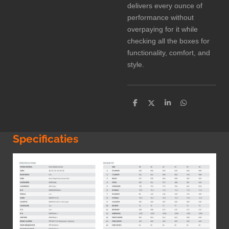
delivers every ounce of
performance without
overpaying for it while
checking all the boxes for
functionality, comfort, and
style.
D
D
S
D
e
e
h
e
l
e
a
l
e
l
r
e
n
e
n
Specificaties