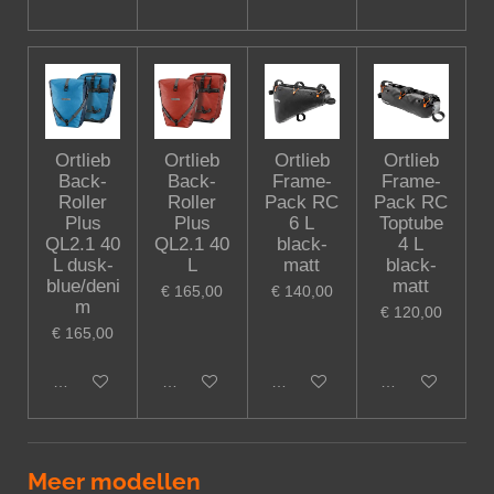
Ortlieb
Ortlieb
Ortlieb
Ortlieb
Back-
Back-
Frame-
Frame-
Roller
Roller
Pack RC
Pack RC
Plus
Plus
6 L
Toptube
QL2.1 40
QL2.1 40
black-
4 L
L dusk-
L
matt
black-
blue/deni
matt
€ 165,00
€ 140,00
m
€ 120,00
€ 165,00
In winkelwagen
In winkelwagen
In winkelwagen
In winkelwagen
Meer modellen