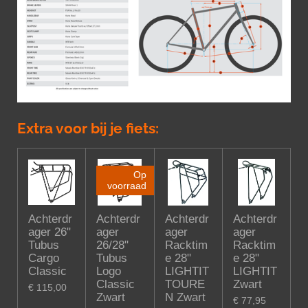
Extra voor bij je fiets:
Op
voorraad
Achterdr
Achterdr
Achterdr
Achterdr
ager 26"
ager
ager
ager
Tubus
26/28"
Racktim
Racktim
Cargo
Tubus
e 28"
e 28"
Classic
Logo
LIGHTIT
LIGHTIT
Classic
TOURE
Zwart
€ 115,00
Zwart
N Zwart
€ 77,95