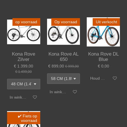
op voorraad
Op voorraad
Uit verkocht
Kona Rove
Kona Rove AL
Kona Rove DL
Zilver
650
Blue
€ 1.399,00
€ 899,00
€ 0,00
€ 999,00
€ 1.499,00
Houd mij op de hoo
In winkelwagen
In winkelwagen
✔️ Fiets op
voorraad