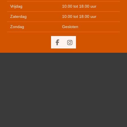
Vrijdag
10.00 tot 18.00 uur
Zaterdag
10.00 tot 18.00 uur
Zondag
Gesloten
F
I
a
n
c
s
e
t
b
a
o
g
o
r
k
a
m