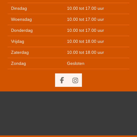
Dinsdag
10.00 tot 17.00 uur
Woensdag
10.00 tot 17.00 uur
Donderdag
10.00 tot 17.00 uur
Vrijdag
10.00 tot 18.00 uur
Zaterdag
10.00 tot 18.00 uur
Zondag
Gesloten
F
I
a
n
c
s
e
t
b
a
o
g
o
r
k
a
m