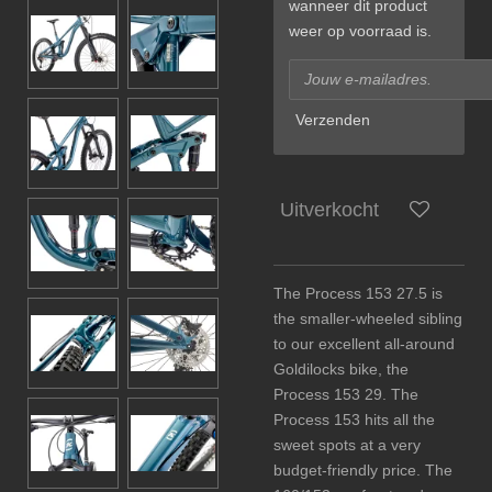
wanneer dit product
weer op voorraad is.
Verzenden
Uitverkocht
The Process 153 27.5 is
the smaller-wheeled sibling
to our excellent all-around
Goldilocks bike, the
Process 153 29. The
Process 153 hits all the
sweet spots at a very
budget-friendly price. The