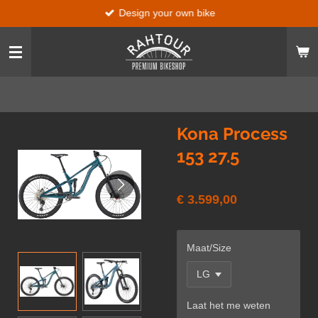
Design your own bike
Ga
direct
naar
de
hoofdinhoud
Kona Process
153 27.5
€ 3.599,00
Maat/Size
Laat het me weten