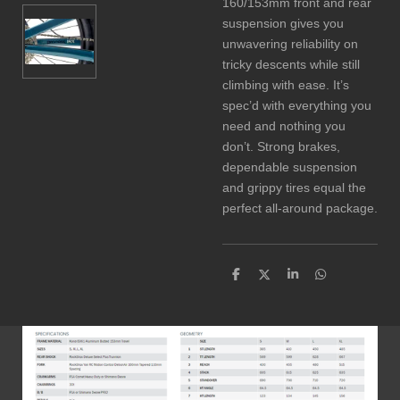
160/153mm front and rear
suspension gives you
unwavering reliability on
tricky descents while still
climbing with ease. It’s
spec’d with everything you
need and nothing you
don’t. Strong brakes,
dependable suspension
and grippy tires equal the
perfect all-around package.
D
D
S
D
e
e
h
e
l
e
a
l
e
l
r
e
n
e
n