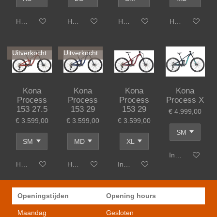
Houd mij op de hoogte
Houd mij op de hoogte
Houd mij op de hoogte
Houd mij op de
Uitverkocht
Uitverkocht
Kona
Kona
Kona
Kona
Process
Process
Process
Process X
153 27.5
153 29
153 29
€ 4.999,00
€ 3.599,00
€ 3.599,00
€ 3.599,00
In winkelwagen
Houd mij op de hoogte
Houd mij op de hoogte
In winkelwagen
Openingstijden
Opening hours
Maandag
Gesloten