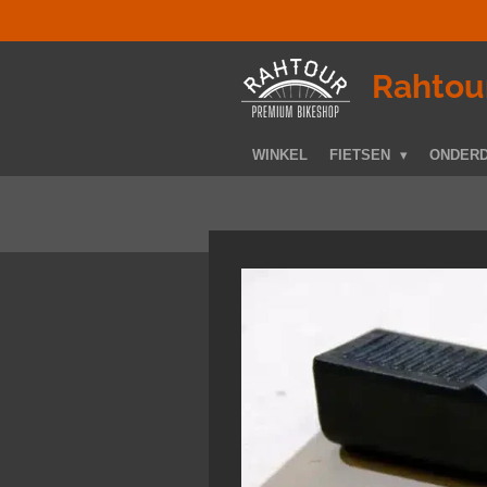
Ga
direct
naar
­Rahtou
de
hoofdinhoud
WINKEL
FIETSEN
ONDER