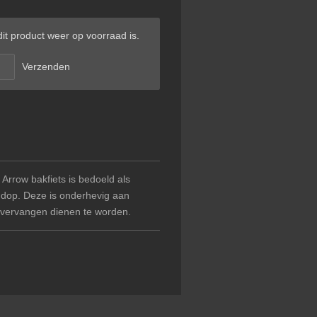
t product weer op voorraad is.
Verzenden
rrow bakfiets is bedoeld als
ddop. Deze is onderhevig aan
ijd vervangen dienen te worden.