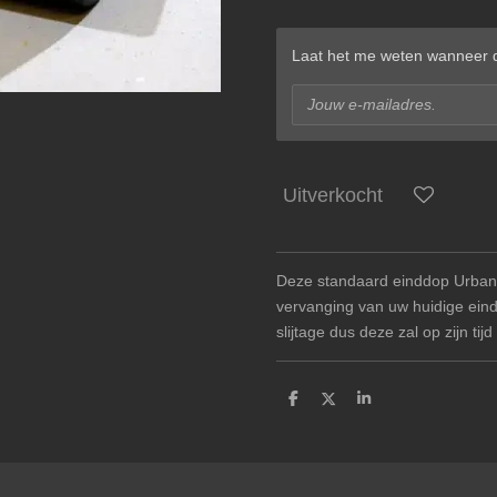
Laat het me weten wanneer di
Uitverkocht
Deze standaard einddop Urban A
vervanging van uw huidige ein
slijtage dus deze zal op zijn t
D
D
S
e
e
h
l
e
a
e
l
r
n
e