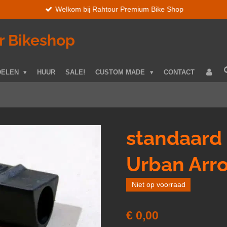
Welkom bij Rahtour Premium Bike Shop
r Bikeshop
DELEN
HUUR
SALE!
CUSTOM MADE
CONTACT
standaard
Urban Arr
Niet op voorraad
€ 0,00