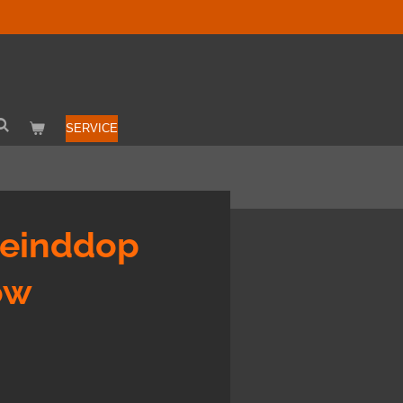
SERVICE
 einddop
ow