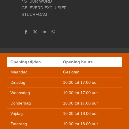
* STUUR WORD
GELEVERD EXCLUSIEF
STUURFOAM
D
D
S
D
e
e
h
e
l
e
a
l
e
l
r
e
n
e
n
Openingstijden
Opening hours
Maandag
Gesloten
Dinsdag
10.00 tot 17.00 uur
Woensdag
10.00 tot 17.00 uur
Donderdag
10.00 tot 17.00 uur
Vrijdag
10.00 tot 18.00 uur
Zaterdag
10.00 tot 18.00 uur