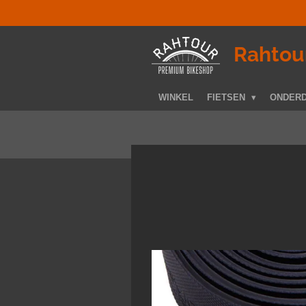
Ga
direct
naar
­Rahtou
de
hoofdinhoud
WINKEL
FIETSEN
ONDER