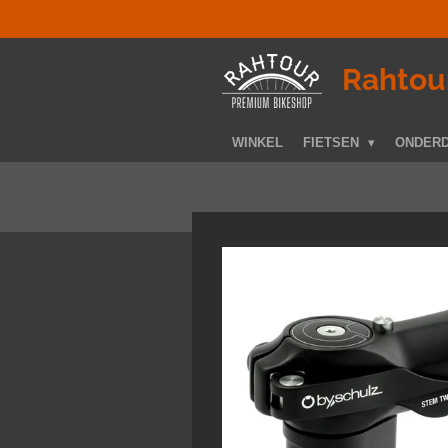
Ga
direct
naar
­Rahtou
de
hoofdinhoud
WINKEL
FIETSEN
ONDER