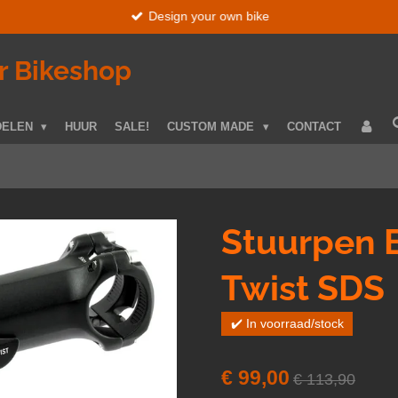
Design your own bike
r Bikeshop
DELEN
HUUR
SALE!
CUSTOM MADE
CONTACT
Stuurpen 
Twist SDS
✔️ In voorraad/stock
€ 99,00
€ 113,90