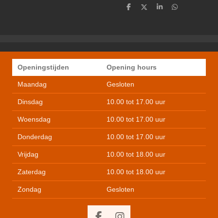
D
D
S
D
e
e
h
e
l
e
a
l
e
l
r
e
n
e
n
Openingstijden
Opening hours
Maandag
Gesloten
Dinsdag
10.00 tot 17.00 uur
Woensdag
10.00 tot 17.00 uur
Donderdag
10.00 tot 17.00 uur
Vrijdag
10.00 tot 18.00 uur
Zaterdag
10.00 tot 18.00 uur
Zondag
Gesloten