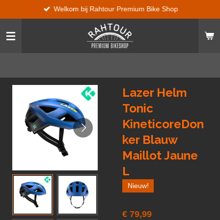
Welkom bij Rahtour Premium Bike Shop
Ga
direct
naar
de
hoofdinhoud
Lazer Helm
Tonic
KineticoreDon
ker Blauw
Maillot Jaune
L
Nieuw!
€ 79,99