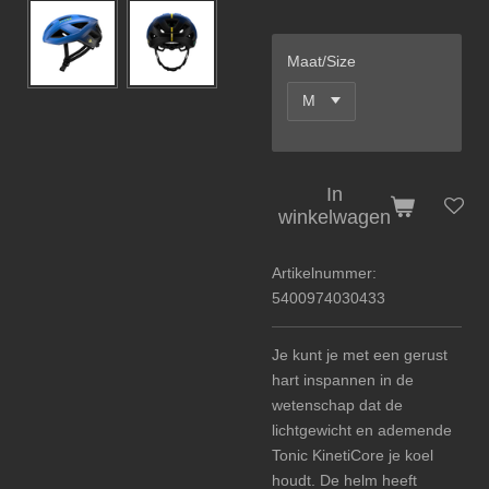
Maat/Size
In
winkelwagen
Artikelnummer:
5400974030433
Je kunt je met een gerust
hart inspannen in de
wetenschap dat de
lichtgewicht en ademende
Tonic KinetiCore je koel
houdt. De helm heeft