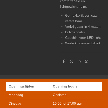
comfortabele en
lichtgewicht helm.
Gemakkelijk verticaal
verstelbaar
Verkrijgbaar in 4 maten
Brilvriendelijk
Geschikt voor LED-licht
Winterkit compatibiliteit
D
D
S
D
e
e
h
e
l
e
a
l
e
l
r
e
n
e
n
Openingstijden
Opening hours
Maandag
Gesloten
Dinsdag
10.00 tot 17.00 uur