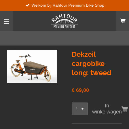
Welkom bij Rahtour Premium Bike Shop
Ga
direct
naar
de
hoofdinhoud
Dekzeil
cargobike
long: tweed
€ 69,00
In
winkelwagen