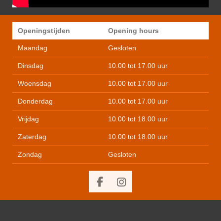
Openingstijden
Opening hours
Maandag
Gesloten
Dinsdag
10.00 tot 17.00 uur
Woensdag
10.00 tot 17.00 uur
Donderdag
10.00 tot 17.00 uur
Vrijdag
10.00 tot 18.00 uur
Zaterdag
10.00 tot 18.00 uur
Zondag
Gesloten
F
I
a
n
c
s
e
t