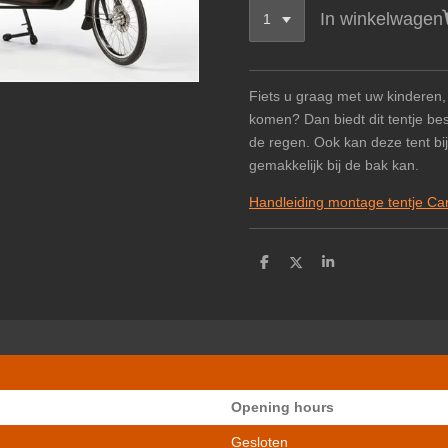
In winkelwagen
Fiets u graag met uw kinderen,
komen? Dan biedt dit tentje b
de regen. Ook kan deze tent b
gemakkelijk bij de bak kan.
Handleiding montage tentje Ca
D
D
S
e
e
h
l
e
a
e
l
r
n
e
Opening hours
Gesloten