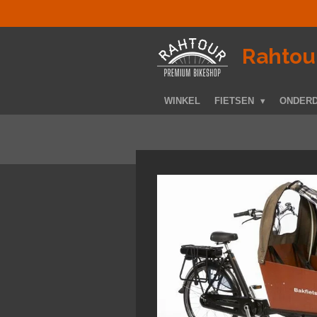
Ga
direct
naar
­Rahtou
de
hoofdinhoud
WINKEL
FIETSEN
ONDER