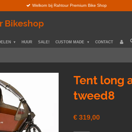
Welkom bij Rahtour Premium Bike Shop
r Bikeshop
DELEN
HUUR
SALE!
CUSTOM MADE
CONTACT
Tent long 
tweed8
€ 319,00