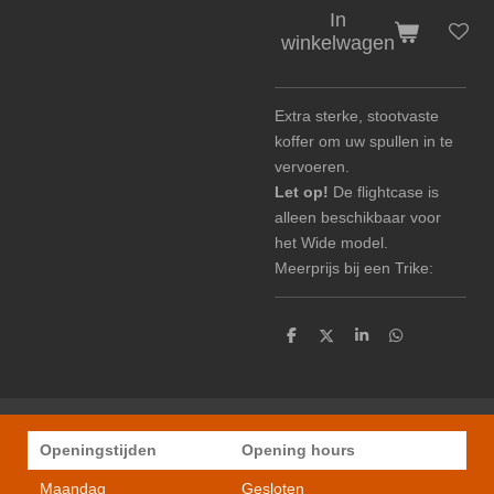
In
winkelwagen
Extra sterke, stootvaste
koffer om uw spullen in te
vervoeren.
Let op!
De flightcase is
alleen beschikbaar voor
het Wide model.
Meerprijs bij een Trike:
D
D
S
D
e
e
h
e
l
e
a
l
e
l
r
e
n
e
n
Openingstijden
Opening hours
Maandag
Gesloten