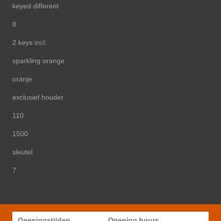
keyed different
8
2 keys incl.
sparkling orange
oranje
exclusief houder
110
1500
sleutel
7
Openingstijden
Opening hours