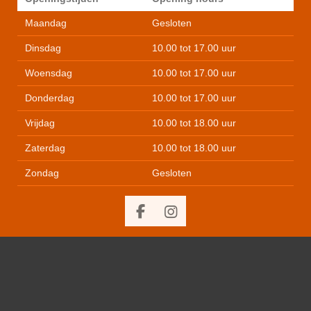
Maandag
Gesloten
Dinsdag
10.00 tot 17.00 uur
Woensdag
10.00 tot 17.00 uur
Donderdag
10.00 tot 17.00 uur
Vrijdag
10.00 tot 18.00 uur
Zaterdag
10.00 tot 18.00 uur
Zondag
Gesloten
F
I
a
n
c
s
e
t
b
a
o
g
o
r