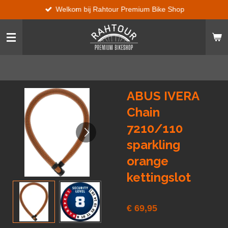
Welkom bij Rahtour Premium Bike Shop
Ga
direct
naar
de
hoofdinhoud
ABUS IVERA
Chain
7210/110
sparkling
orange
kettingslot
€ 69,95