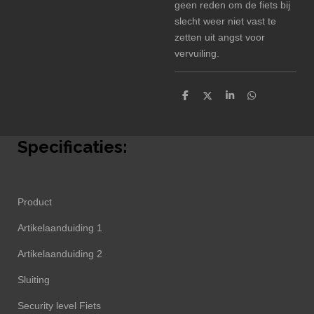
geen reden om de fiets bij
slecht weer niet vast te
zetten uit angst voor
vervuiling.
D
D
S
D
e
e
h
e
l
e
a
l
e
l
r
e
n
e
n
Specificaties:
Product
Artikelaanduiding 1
Artikelaanduiding 2
Sluiting
Security level Fiets