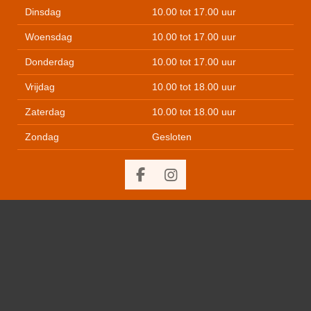
Dinsdag
10.00 tot 17.00 uur
Woensdag
10.00 tot 17.00 uur
Donderdag
10.00 tot 17.00 uur
Vrijdag
10.00 tot 18.00 uur
Zaterdag
10.00 tot 18.00 uur
Zondag
Gesloten
F
I
a
n
c
s
e
t
b
a
o
g
o
r
k
a
m