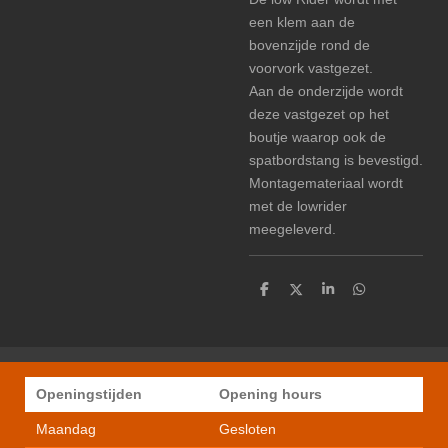
een klem aan de
bovenzijde rond de
voorvork vastgezet.
Aan de onderzijde wordt
deze vastgezet op het
boutje waarop ook de
spatbordstang is bevestigd.
Montagemateriaal wordt
met de lowrider
meegeleverd.
D
D
S
D
e
e
h
e
l
e
a
l
e
l
r
e
n
e
n
Openingstijden
Opening hours
Maandag
Gesloten