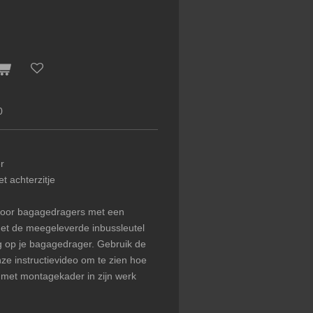
0
r
t achterzitje
voor bagagedragers met een
et de meegeleverde inbussleutel
g op je bagagedrager. Gebruik de
nze instructievideo om te zien hoe
 met montagekader in zijn werk