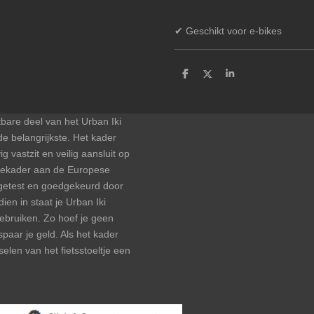
✔ Geschikt voor e-bikes
D
D
S
e
e
h
l
e
a
e
l
r
n
e
bare deel van het Urban Iki
de belangrijkste. Het kader
ig vastzit en veilig aansluit op
agekader aan de Europese
 getest en goedgekeurd door
ien in staat je Urban Iki
gebruiken. Zo hoef je geen
spaar je geld. Als het kader
sselen van het fietsstoeltje een