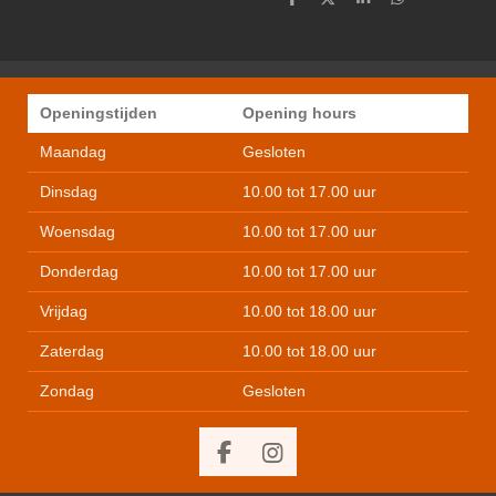
D
D
S
D
e
e
h
e
l
e
a
l
e
l
r
e
n
e
n
Openingstijden
Opening hours
Maandag
Gesloten
Dinsdag
10.00 tot 17.00 uur
Woensdag
10.00 tot 17.00 uur
Donderdag
10.00 tot 17.00 uur
Vrijdag
10.00 tot 18.00 uur
Zaterdag
10.00 tot 18.00 uur
Zondag
Gesloten
F
I
a
n