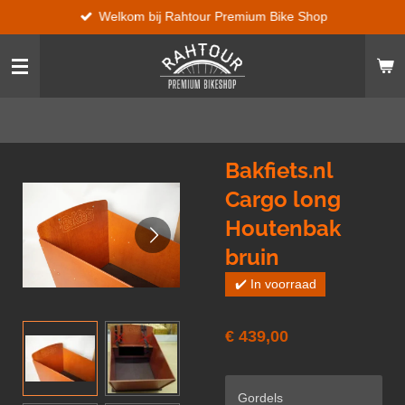
Welkom bij Rahtour Premium Bike Shop
Ga
direct
naar
de
hoofdinhoud
Bakfiets.nl
Cargo long
Houtenbak
bruin
✔️ In voorraad
€ 439,00
Gordels