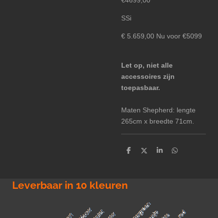
€4699,00
SSi
€ 5.659,00 Nu voor €5099
Let op, niet alle
accessoires zijn
toepasbaar.
Maten Shepherd: lengte
265cm x breedte 71cm.
D
D
S
D
e
e
h
e
l
e
a
l
e
l
r
e
n
e
n
Leverbaar in 10 kleuren