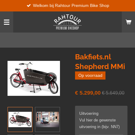
Welkom bij Rahtour Premium Bike Shop
Ga
direct
naar
de
hoofdinhoud
Bakfiets.nl
Shepherd MMi
Op voorraad
€ 5.299,00
€ 5.649,00
Uitvoering
Vul hier de gewenste
uitvoering in (bijv. NN7)