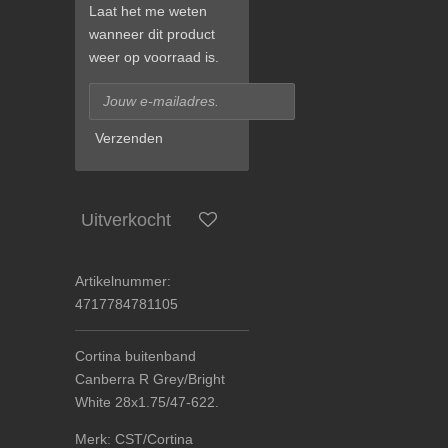
Laat het me weten
wanneer dit product
weer op voorraad is.
Verzenden
Uitverkocht
Artikelnummer:
4717784781105
Cortina buitenband
Canberra R Grey/Bright
White 28x1.75/47-622.
Merk: CST/Cortina