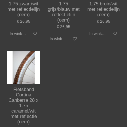
1.75 zwart/wit
1.75
1.75 bruin/wit
met reflectielijn
grijs/blauw met
met reflectielijn
(oem)
reflectielijn
(oem)
(oem)
€ 26,95
€ 26,95
€ 26,95
In winkelwagen
In winkelwagen
In winkelwagen
Fietsband
Cortina
Canberra 28 x
1.75
caramel/wit
met reflectie
(oem)