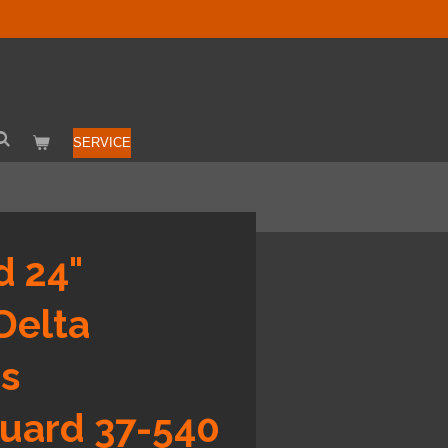
SERVICE
d 24"
Delta
us
uard 37-540