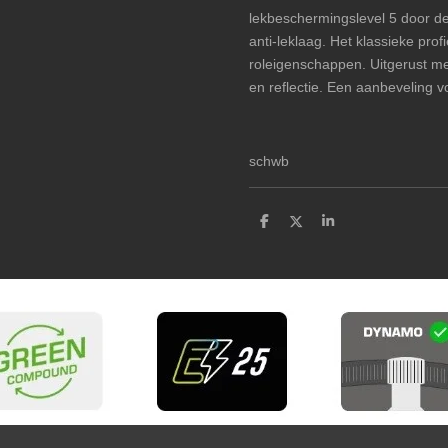
lekbeschermingslevel 5 door 
anti-leklaag. Het klassieke prof
roleigenschappen. Uitgerust me
en reflectie. Een aanbeveling v
schwb
D
D
S
e
e
h
l
e
a
e
l
r
n
e