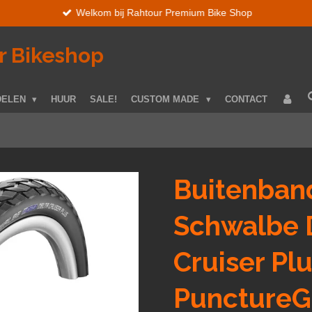
Welkom bij Rahtour Premium Bike Shop
r Bikeshop
DELEN
HUUR
SALE!
CUSTOM MADE
CONTACT
Buitenban
Schwalbe 
Cruiser Pl
PunctureG