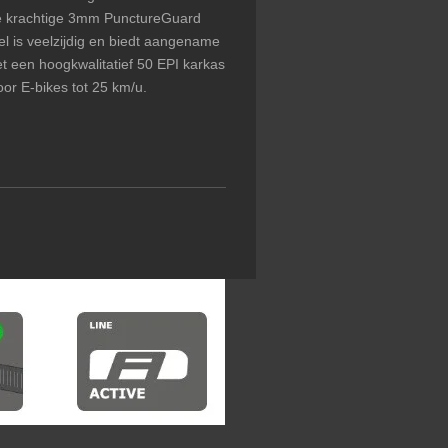
de krachtige 3mm PunctureGuard
iel is veelzijdig en biedt aangename
t een hoogkwalitatief 50 EPI karkas
oor E-bikes tot 25 km/u.