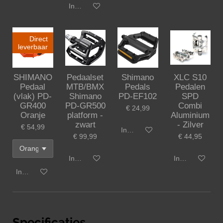
In winkelwagen
Direct
leverbaar
SHIMANO
Pedaalset
Shimano
XLC S10
Pedaal
MTB/BMX
Pedals
Pedalen
(vlak) PD-
Shimano
PD-EF102
SPD
GR400
PD-GR500
Combi
€ 24,99
Oranje
platform -
Aluminium
zwart
- Zilver
€ 54,99
In winkelwagen
€ 99,99
€ 44,95
In winkelwagen
In winkelwagen
In winkelwagen
Specificaties