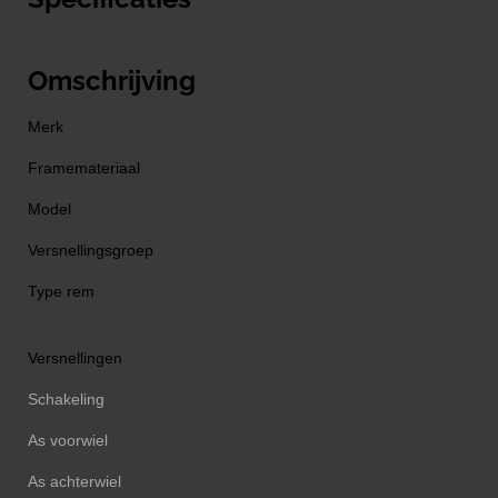
Omschrijving
Merk
Framemateriaal
Model
Versnellingsgroep
Type rem
Versnellingen
Schakeling
As voorwiel
As achterwiel