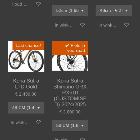
Houd mij op de hoogte
In winkelwagen
In winkelwagen
Last chance!
✔️ Fiets in
voorraad
Kona Sutra
Kona Sutra
LTD Gold
Shimano GRX
RX610
€ 2.499,00
(CUSTOMISE
D) 2024/2025
€ 2.600,00
In winkelwagen