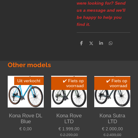
were looking for? Send
us a message and we'll
be happy to help you
find it.
D
D
S
D
e
e
h
e
l
e
a
l
e
l
r
e
n
e
n
Other models
Uit verkocht
✔️ Fiets op
✔️ Fiets op
voorraad
voorraad
Kona Rove DL
Kona Rove
Kona Sutra
Blue
LTD
LTD
€ 0,00
€ 1.999,00
€ 2.000,00
€ 2.299,00
€ 2.499,00