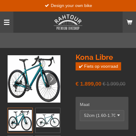
Design your own bike
Ga
direct
naar
de
hoofdinhoud
Kona Libre
✔️ Fiets op voorraad
€ 1.899,00
€ 1.999,00
Maat