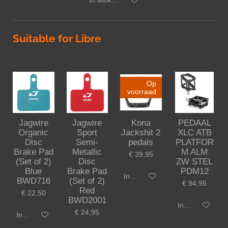
In winkelwagen
Suitable for Libre
Op
voorraad
Jagwire
Jagwire
Kona
PEDAAL
Organic
Sport
Jackshit 2
XLC ATB
Disc
Semi-
pedals
PLATFOR
Brake Pad
Metallic
M ALM
€ 39,95
(Set of 2)
Disc
ZW STEL
Blue
Brake Pad
PDM12
In winkelwagen
BWD716
(Set of 2)
€ 94,95
Red
€ 22,50
BWD2001
In winkelwagen
€ 24,95
In winkelwagen