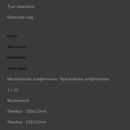
Tyre clearance
Materiaal velg
Kona
Aluminium
Herenfiets
Sram Apex
Mechanische schijfremmen, Hydraulische schijfremmen
1 x 11
Mechanisch
Steekas - 100x12mm
Steekas - 142x12mm