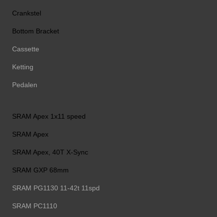
Crankstel
Bottom Bracket
Cassette
Ketting
Pedalen
SRAM Apex 1x11 speed
SRAM Apex
SRAM Apex, 40T X-Sync
SRAM GXP 68mm
SRAM PG1130 11-42t 11spd
SRAM PC1110